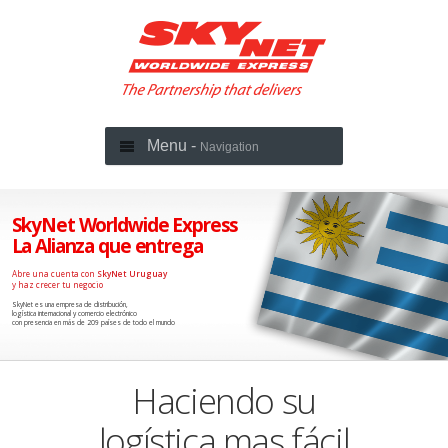
Menu -
Navigation
SkyNet Worldwide Express
La Alianza que entrega
Abre una cuenta con
SkyNet Uruguay
y haz crecer tu negocio
SkyNet es una empresa de distribución,
logística internacional y comercio electrónico
con presencia en más de 209 países de todo el mundo
Haciendo su
logística mas fácil